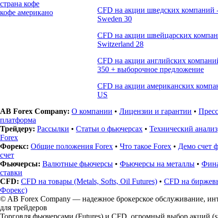
страна кофе
CFD на акции шведских компаний 
кофе американо
Sweden 30
CFD на акции швейцарских компан
Switzerland 28
CFD на акции английских компани
350 + выборочное предложение
CFD на акции американских компа
US
AB Forex Company:
О компании
•
Лицензии и гарантии
•
Прес
платформа
Трейдеру:
Рассылки
•
Статьи о фьючерсах
•
Технический анализ
Forex
Форекс:
Общие положения Forex
•
Что такое Forex
•
Демо счет 
счет
Фьючерсы:
Валютные фьючерсы
•
Фьючерсы на металлы
•
Фина
ставки
CFD:
CFD на товары (Metals, Softs, Oil Futures)
•
CFD на биржев
Форекс)
© AB Forex Company — надежное брокерское обслуживание, ин
для трейдеров
Торговля фьючерсами (Futures) и CFD, огромный выбор акций (s