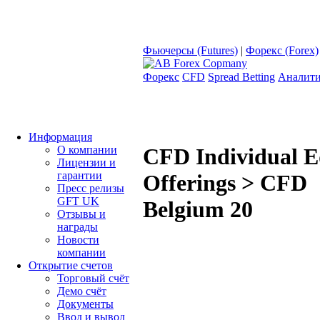
Фьючерсы (Futures)
|
Форекс (Forex)
Форекс
CFD
Spread Betting
Аналит
Информация
О компании
CFD Individual E
Лицензии и
гарантии
Offerings > CFD
Пресс релизы
GFT UK
Belgium 20
Отзывы и
награды
Новости
компании
Открытие счетов
Торговый счёт
Демо счёт
Документы
Ввод и вывод