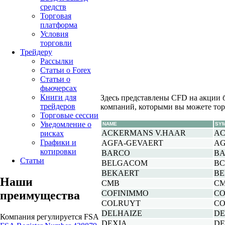
средств
Торговая
платформа
Условия
торговли
Трейдеру
Рассылки
Статьи о Forex
Статьи о
фьючерсах
Книги для
Здесь представлены CFD на акции 
трейдеров
компаний, которыми вы можете тор
Торговые сессии
Уведомление о
NAME
SY
ACKERMANS V.HAAR
AC
рисках
Графики и
AGFA-GEVAERT
AG
котировки
BARCO
BA
Статьи
BELGACOM
BC
BEKAERT
BE
Наши
CMB
CM
COFINIMMO
CO
преимущества
COLRUYT
CO
DELHAIZE
DE
Компания регулируется FSA
DEXIA
DE