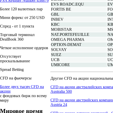
FSA Register Number 438879
EVS ROADC.EQU
EV
Более 120 валютных пар
FORTIS BE
FO
GBL
GB
Мини форекс от 250 USD
INBEV
IN
KBC
KB
Спред - от 1 пункта
MOBISTAR
MS
NAT.PORTEFEUILLE
NA
Торговый терминал
DealBook 360
OMEGA PHARMA
OM
OPTION-DEMAT
OP
Четкое исполнение ордеров
SOLVAY
SO
SUEZ
SU
Отсутствует
UCB
UC
проскальзывание
UMICORE
UM
Spreаd Betting
CFD на фьючерсы
Другие CFD на акции национальны
Более двух тысяч CFD на
CFD на акции австралийских комп
акции
Australia 500
с фондовых бирж по всему
CFD на акции австрийских компан
миру
Austria 24
Мировое время