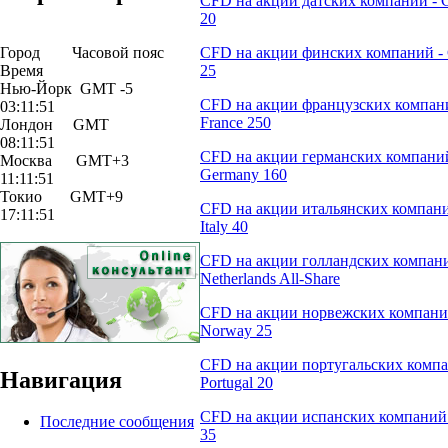
CFD на акции датских компаний -
20
Город Часовой пояс
CFD на акции финских компаний - 
Время
25
Нью-Йорк GMT -5
CFD на акции французских компан
03:11:51
France 250
Лондон GMT
08:11:51
CFD на акции германских компани
Москва GMT+3
Germany 160
11:11:51
Токио GMT+9
CFD на акции итальянских компан
17:11:51
Italy 40
CFD на акции голландских компан
Netherlands All-Share
CFD на акции норвежских компани
Norway 25
CFD на акции португальских комп
Навигация
Portugal 20
CFD на акции испанских компаний 
Последние сообщения
35