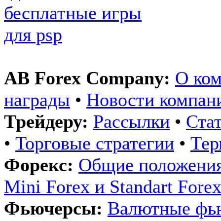
бесплатные игры
для psp
AB Forex Company:
О ко
награды
•
Новости компан
Трейдеру:
Рассылки
•
Ста
•
Торговые стратегии
•
Те
Форекс:
Общие положения
Mini Forex и Standart Fore
Фьючерсы:
Валютные фь