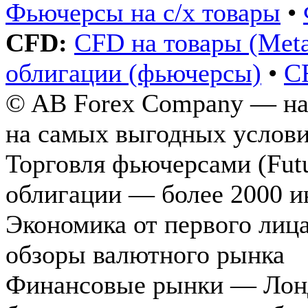
Фьючерсы на с/х товары
•
CFD:
CFD на товары (Metals
облигации (фьючерсы)
•
C
© AB Forex Company — над
на самых выгодных услови
Торговля фьючерсами (Futu
облигации — более 2000 и
Экономика от первого лиц
обзоры валютного рынка
Финансовые рынки — Лондо