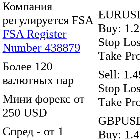
Компания
EURUS
регулируется FSA
Buy: 1.
FSA Register
Stop Los
Number 438879
Тake Рro
Более 120
Sell: 1.
валютных пар
Stop Los
Мини форекс от
Тake Рro
250 USD
GBPUS
Спред - от 1
Buy: 1.