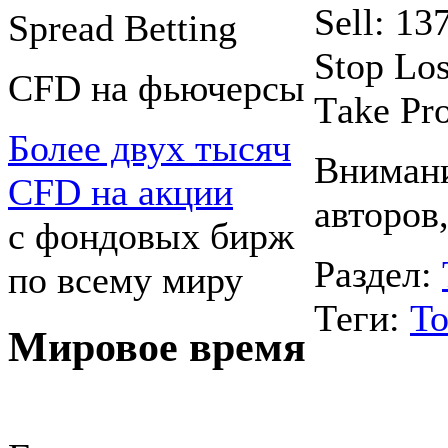
Sell: 13
Spreаd Betting
Stop Los
CFD на фьючерсы
Тake Рro
Более двух тысяч
Внимани
CFD на акции
авторов
с фондовых бирж
Раздел:
по всему миру
Теги:
То
Мировое время