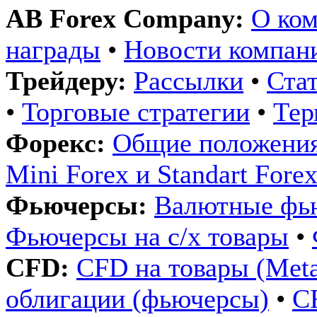
AB Forex Company:
О ко
награды
•
Новости компан
Трейдеру:
Рассылки
•
Ста
•
Торговые стратегии
•
Те
Форекс:
Общие положения
Mini Forex и Standart Fore
Фьючерсы:
Валютные фь
Фьючерсы на с/х товары
•
CFD:
CFD на товары (Metals
облигации (фьючерсы)
•
C