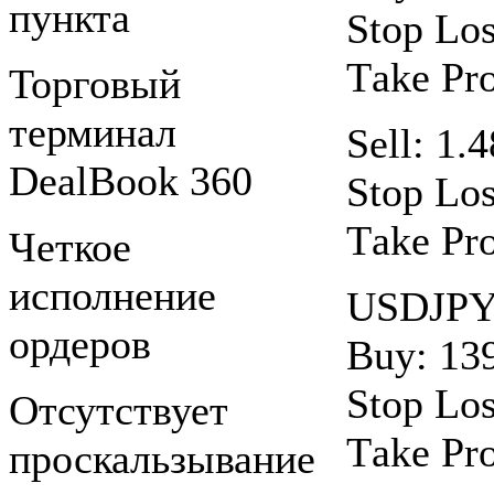
пункта
Stop Los
Тake Рro
Торговый
терминал
Sell: 1.
DealBook 360
Stop Los
Тake Рro
Четкое
исполнение
USDJP
ордеров
Buy: 13
Stop Los
Отсутствует
Тake Рro
проскальзывание