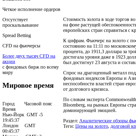
Четкое исполнение ордеров
Стоимость золота в ходе торгов в
Отсутствует
на фоне растущей обеспокоенност
проскальзывание
европейских стран справиться с к
Spreаd Betting
К цифрам. Фьючерс на золото с по
CFD на фьючерсы
состоянию на 11:11 по московскому
процента, до 1911,3 доллара за тр
Более двух тысяч CFD на
достигала уровня даже в 1923 до
акции
был достигнут 23 августа и состав
с фондовых бирж по всему
миру
Спрос на драгоценный металл по
фондовых индексов Европы и Ази
неспособности властей стран евр
Мировое время
от долгового кризиса.
По словам эксперта Commonwealth
Город Часовой пояс
Bloomberg, на рынках Европы стр
Время
доминирующей эмоцией.
Нью-Йорк GMT -5
19:45:37
Раздел:
Аналитические обзоры фь
Лондон GMT
Теги:
Цены на золото
,
долговой к
00:45:37