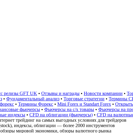
сс релизы GFT UK
•
Отзывы и награды
•
Новости компании
•
То
з
•
Фундаментальный анализ
•
Торговые стратегии
•
Термины C
 форекс
•
Термины Форекс
•
Mini Forex и Standart Forex
•
Открыть
ансовые фьючерсы
•
Фьючерсы на с/х товары
•
Фьючерсы на пр
вые индексы
•
CFD на облигации (фьючерсы)
•
CFD на валютные
тернет трейдинг на самых выгодных условиях для трейдеров
stock), индексы, облигации — более 2000 инструментов
, обзоры мировой экономики, обзоры валютного рынка