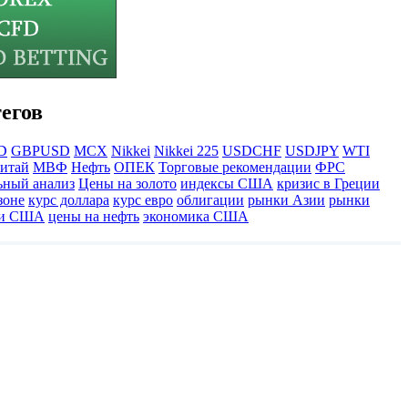
егов
D
GBPUSD
MCX
Nikkei
Nikkei 225
USDCHF
USDJPY
WTI
итай
МВФ
Нефть
ОПЕК
Торговые рекомендации
ФРС
ьный анализ
Цены на золото
индексы США
кризис в Греции
зоне
курс доллара
курс евро
облигации
рынки Азии
рынки
ки США
цены на нефть
экономика США