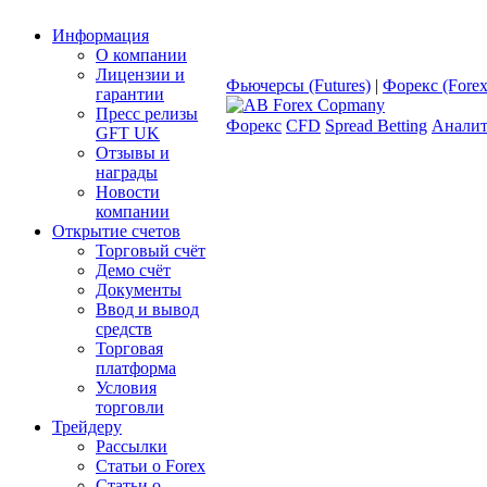
Информация
О компании
Лицензии и
Фьючерсы (Futures)
|
Форекс (Forex
гарантии
Пресс релизы
Форекс
CFD
Spread Betting
Аналит
GFT UK
Отзывы и
награды
Новости
компании
Открытие счетов
Торговый счёт
Демо счёт
Документы
Ввод и вывод
средств
Торговая
платформа
Условия
торговли
Трейдеру
Рассылки
Статьи о Forex
Статьи о