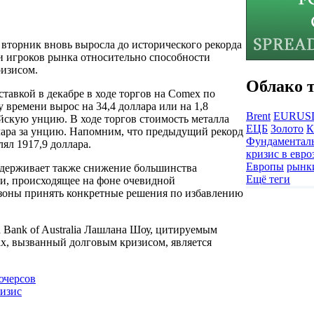
о вторник вновь выросла до исторического рекорда
и игроков рынка относительно способности
ризисом.
Облако т
ставкой в декабре в ходе торгов на Comex по
 времени вырос на 34,4 доллара или на 1,8
Brent
EURUS
ойскую унцию. В ходе торгов стоимость металла
ЕЦБ
Золото
К
ллара за унцию. Напомним, что предыдущий рекорд
Фундаментал
лял 1917,9 доллара.
кризис в евро
Европы
рын
ддерживает также снижение большинства
Ещё теги
и, происходящее на фоне очевидной
озоны принять конкретные решения по избавлению
 Bank of Australia Лашлана Шоу, цитируемым
ах, вызванный долговым кризисом, является
ючерсов
ризис