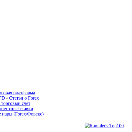
рговая платформа
FD
•
Статьи о Forex
 торговый счет
оцентные ставки
 пары (Forex/Форекс)