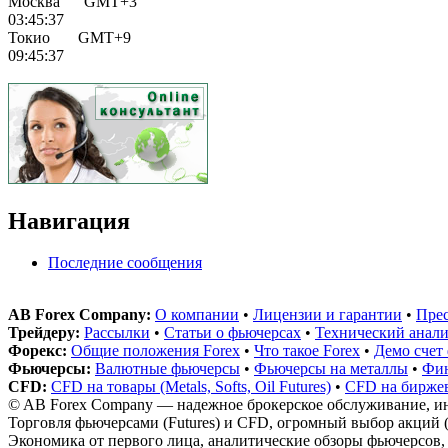
Москва GMT+3
03:45:37
Токио GMT+9
09:45:37
Навигация
Последние сообщения
AB Forex Company:
О компании
•
Лицензии и гарантии
•
Пре
Трейдеру:
Рассылки
•
Статьи о фьючерсах
•
Технический анали
Форекс:
Общие положения Forex
•
Что такое Forex
•
Демо счет
Фьючерсы:
Валютные фьючерсы
•
Фьючерсы на металлы
•
Фин
CFD:
CFD на товары (Metals, Softs, Oil Futures)
•
CFD на бирже
© AB Forex Company — надежное брокерское обслуживание, ин
Торговля фьючерсами (Futures) и CFD, огромный выбор акций (
Экономика от первого лица, аналитические обзоры фьючерсов