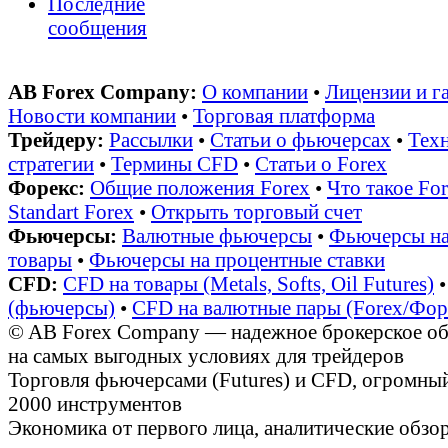
Последние
сообщения
AB Forex Company:
О компании
•
Лицензии и г
Новости компании
•
Торговая платформа
Трейдеру:
Рассылки
•
Статьи о фьючерсах
•
Техн
стратегии
•
Термины CFD
•
Статьи о Forex
Форекс:
Общие положения Forex
•
Что такое Fo
Standart Forex
•
Открыть торговый счет
Фьючерсы:
Валютные фьючерсы
•
Фьючерсы на
товары
•
Фьючерсы на процентные ставки
CFD:
CFD на товары (Metals, Softs, Oil Futures)
(фьючерсы)
•
CFD на валютные пары (Forex/Фор
© AB Forex Company — надежное брокерское об
на самых выгодных условиях для трейдеров
Торговля фьючерсами (Futures) и CFD, огромный
2000 инструментов
Экономика от первого лица, аналитические обз