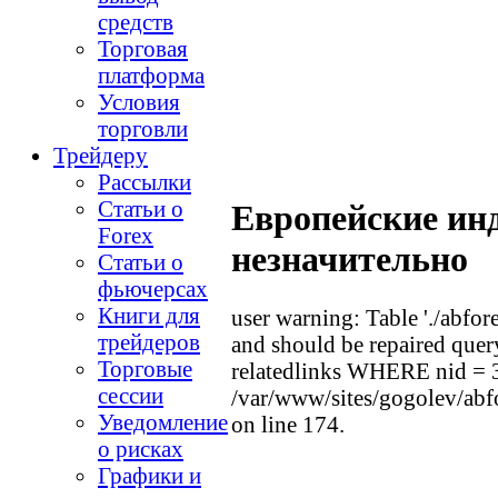
средств
Торговая
платформа
Условия
торговли
Трейдеру
Рассылки
Статьи о
Европейские ин
Forex
незначительно
Статьи о
фьючерсах
Книги для
user warning: Table './abfor
трейдеров
and should be repaired que
Торговые
relatedlinks WHERE nid =
сессии
/var/www/sites/gogolev/abfo
Уведомление
on line 174.
о рисках
Графики и