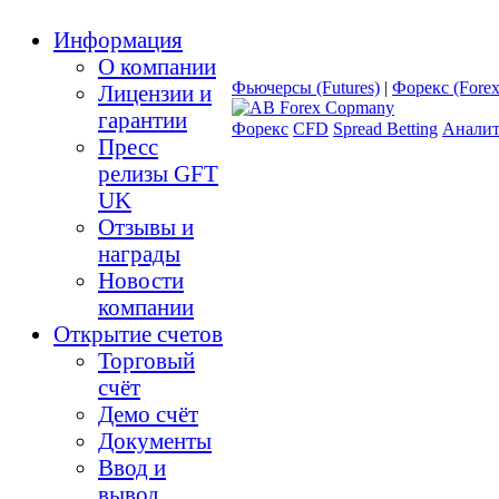
Информация
О компании
Фьючерсы (Futures)
|
Форекс (Forex
Лицензии и
гарантии
Форекс
CFD
Spread Betting
Аналит
Пресс
релизы GFT
UK
Отзывы и
награды
Новости
компании
Открытие счетов
Торговый
счёт
Демо счёт
Документы
Ввод и
вывод