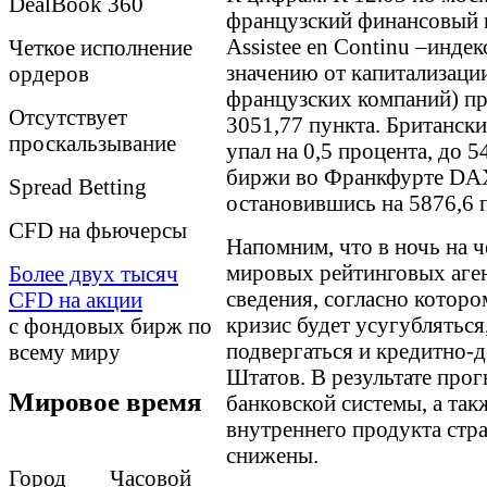
DealBook 360
французский финансовый 
Assistee en Continu –инде
Четкое исполнение
значению от капитализаци
ордеров
французских компаний) про
Отсутствует
3051,77 пункта. Британск
проскальзывание
упал на 0,5 процента, до 
биржи во Франкфурте DAX 
Spreаd Betting
остановившись на 5876,6 
CFD на фьючерсы
Напомним, что в ночь на 
мировых рейтинговых аген
Более двух тысяч
сведения, согласно которо
CFD на акции
кризис будет усугублятьс
с фондовых бирж по
подвергаться и кредитно-
всему миру
Штатов. В результате про
Мировое время
банковской системы, а так
внутреннего продукта стр
снижены.
Город Часовой