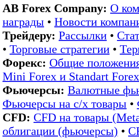
AB Forex Company:
О ко
награды
•
Новости компан
Трейдеру:
Рассылки
•
Ста
•
Торговые стратегии
•
Те
Форекс:
Общие положения
Mini Forex и Standart Fore
Фьючерсы:
Валютные фь
Фьючерсы на с/х товары
•
CFD:
CFD на товары (Metals
облигации (фьючерсы)
•
C