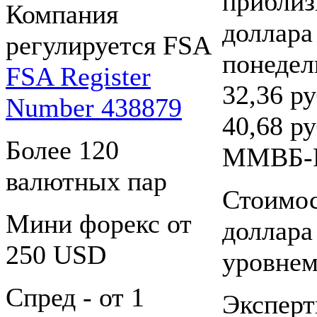
приблиз
Компания
доллара
регулируется FSA
понедел
FSA Register
32,36 р
Number 438879
40,68 р
Более 120
ММВБ-
валютных пар
Стоимос
Мини форекс от
доллара
250 USD
уровнем
Спред - от 1
Эксперт