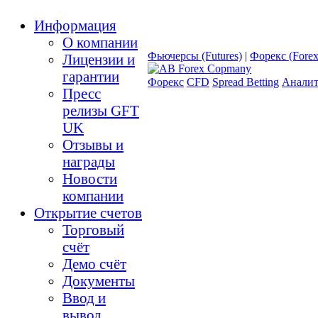
Информация
О компании
Фьючерсы (Futures)
|
Форекс (Forex
Лицензии и
гарантии
Форекс
CFD
Spread Betting
Аналит
Пресс
релизы GFT
UK
Отзывы и
награды
Новости
компании
Открытие счетов
Торговый
счёт
Демо счёт
Документы
Ввод и
вывод