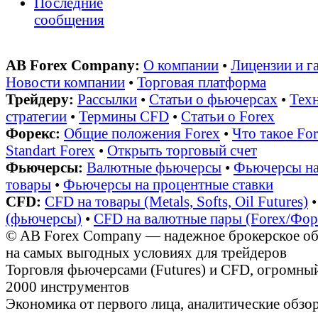
Последние
сообщения
AB Forex Company:
О компании
•
Лицензии и г
Новости компании
•
Торговая платформа
Трейдеру:
Рассылки
•
Статьи о фьючерсах
•
Техн
стратегии
•
Термины CFD
•
Статьи о Forex
Форекс:
Общие положения Forex
•
Что такое Fo
Standart Forex
•
Открыть торговый счет
Фьючерсы:
Валютные фьючерсы
•
Фьючерсы на
товары
•
Фьючерсы на процентные ставки
CFD:
CFD на товары (Metals, Softs, Oil Futures)
(фьючерсы)
•
CFD на валютные пары (Forex/Фор
© AB Forex Company — надежное брокерское об
на самых выгодных условиях для трейдеров
Торговля фьючерсами (Futures) и CFD, огромный
2000 инструментов
Экономика от первого лица, аналитические обз