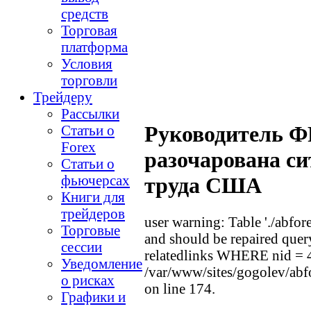
средств
Торговая
платформа
Условия
торговли
Трейдеру
Рассылки
Руководитель Ф
Статьи о
Forex
разочарована си
Статьи о
фьючерсах
труда США
Книги для
трейдеров
user warning: Table './abfor
Торговые
and should be repaired que
сессии
relatedlinks WHERE nid =
Уведомление
/var/www/sites/gogolev/abfo
о рисках
on line 174.
Графики и