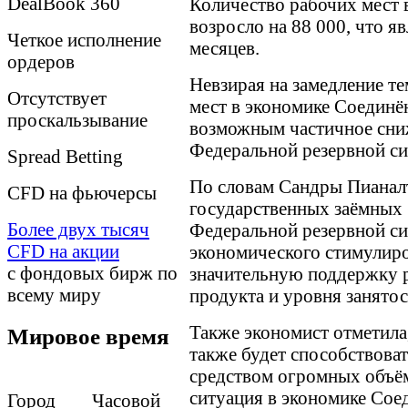
DealBook 360
Количество рабочих мест 
возросло на 88 000, что я
Четкое исполнение
месяцев.
ордеров
Невзирая на замедление т
Отсутствует
мест в экономике Соединё
проскальзывание
возможным частичное сни
Федеральной резервной си
Spreаd Betting
По словам Сандры Пианал
CFD на фьючерсы
государственных заёмных 
Более двух тысяч
Федеральной резервной си
CFD на акции
экономического стимулиро
с фондовых бирж по
значительную поддержку р
всему миру
продукта и уровня занятос
Также экономист отметила
Мировое время
также будет способствова
средством огромных объё
ситуация в экономике Сое
Город Часовой