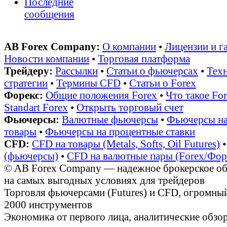
Последние
сообщения
AB Forex Company:
О компании
•
Лицензии и г
Новости компании
•
Торговая платформа
Трейдеру:
Рассылки
•
Статьи о фьючерсах
•
Техн
стратегии
•
Термины CFD
•
Статьи о Forex
Форекс:
Общие положения Forex
•
Что такое Fo
Standart Forex
•
Открыть торговый счет
Фьючерсы:
Валютные фьючерсы
•
Фьючерсы на
товары
•
Фьючерсы на процентные ставки
CFD:
CFD на товары (Metals, Softs, Oil Futures)
(фьючерсы)
•
CFD на валютные пары (Forex/Фор
© AB Forex Company — надежное брокерское об
на самых выгодных условиях для трейдеров
Торговля фьючерсами (Futures) и CFD, огромный
2000 инструментов
Экономика от первого лица, аналитические обз