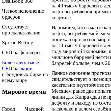
DealBook 360
на 40 тысяч баррелей в д
Четкое исполнение
нефтепотребления промыш
ордеров
квартале.
Отсутствует
Напомним, что в марте ка
проскальзывание
нефти, потребляемой ежедн
понижал прогноз по миров
Spreаd Betting
на 10 тысяч баррелей в де
году мировой экономике, к
CFD на фьючерсы
миллиона баррелей нефти в
Более двух тысяч
баррелей больше, чем в 20
CFD на акции
Данное снижение прогноза,
с фондовых бирж по
свидетельствует о имеющи
всему миру
касательно неустойчивост
Месяцем ранее две попытк
Мировое время
линии для Кипра едва не п
дефолту и выходу из соста
насколько в целом серьёз
Город Часовой