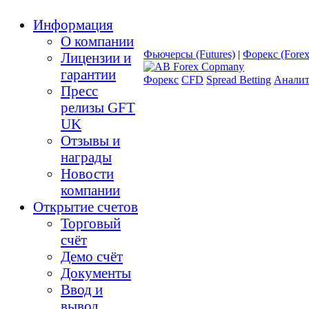
Информация
О компании
Фьючерсы (Futures)
|
Форекс (Forex
Лицензии и
гарантии
Форекс
CFD
Spread Betting
Аналит
Пресс
релизы GFT
UK
Отзывы и
награды
Новости
компании
Открытие счетов
Торговый
счёт
Демо счёт
Документы
Ввод и
вывод