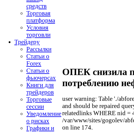
средств
Торговая
платформа
Условия
торговли
Трейдеру
Рассылки
Статьи о
Forex
ОПЕК снизила п
Статьи о
фьючерсах
потреблению не
Книги для
трейдеров
user warning: Table './abfor
Торговые
and should be repaired que
сессии
relatedlinks WHERE nid =
Уведомление
/var/www/sites/gogolev/abfo
о рисках
on line 174.
Графики и