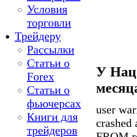
Условия
торговли
Трейдеру
Рассылки
Статьи о
У Нац
Forex
месяц
Статьи о
фьючерсах
user war
Книги для
crashed 
трейдеров
FROM re