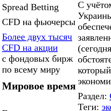
С учёто
Spreаd Betting
Украины
CFD на фьючерсы
обеспеч
Более двух тысяч
заявлен
CFD на акции
(сегодня
с фондовых бирж
обстоят
по всему миру
который
экономи
Мировое время
Раздел:
Теги:
эк