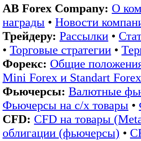
AB Forex Company:
О ко
награды
•
Новости компан
Трейдеру:
Рассылки
•
Ста
•
Торговые стратегии
•
Те
Форекс:
Общие положения
Mini Forex и Standart Fore
Фьючерсы:
Валютные фь
Фьючерсы на с/х товары
•
CFD:
CFD на товары (Metals
облигации (фьючерсы)
•
C