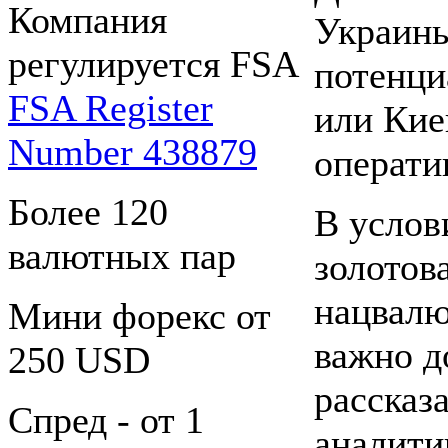
Компания
Украины
регулируется FSA
потенци
FSA Register
или Кие
Number 438879
операти
Более 120
В услов
валютных пар
золотов
нацвалю
Мини форекс от
важно д
250 USD
рассказ
Спред - от 1
аналити