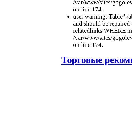
/var/www/sites/gogolev
on line 174.
user warning: Table './a
and should be repaired
relatedlinks WHERE n
/var/www/sites/gogolev
on line 174.
Торговые рекоме