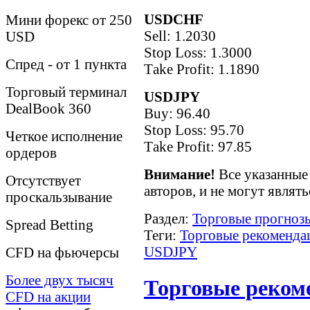
USDCHF
Мини форекс от 250
Sell: 1.2030
USD
Stop Loss: 1.3000
Спред - от 1 пункта
Тake Рrofit: 1.1890
Торговый терминал
USDJPY
DealBook 360
Buy: 96.40
Stop Loss: 95.70
Четкое исполнение
Тake Рrofit: 97.85
ордеров
Внимание!
Все указанные 
Отсутствует
авторов, и не могут являт
проскальзывание
Раздел:
Торговые прогнозы
Spreаd Betting
Теги:
Торговые рекоменда
USDJPY
CFD на фьючерсы
Более двух тысяч
Торговые рекоме
CFD на акции