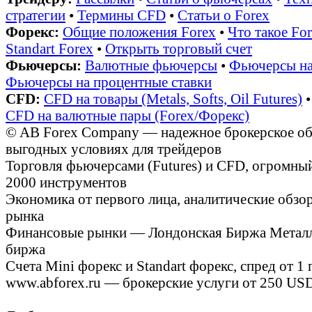
стратегии
•
Термины CFD
•
Статьи о Forex
Форекс:
Общие положения Forex
•
Что такое Fo
Standart Forex
•
Открыть торговый счет
Фьючерсы:
Валютные фьючерсы
•
Фьючерсы на
Фьючерсы на процентные ставки
CFD:
CFD на товары (Metals, Softs, Oil Futures)
CFD на валютные пары (Forex/Форекс)
© AB Forex Company — надежное брокерское обс
выгодных условиях для трейдеров
Торговля фьючерсами (Futures) и CFD, огромный
2000 инструментов
Экономика от первого лица, аналитические обз
рынка
Финансовые рынки — Лондонская Биржа Металлов
биржа
Счета Mini форекс и Standart форекс, спред от 1
www.abforex.ru — брокерские услуги от 250 USD