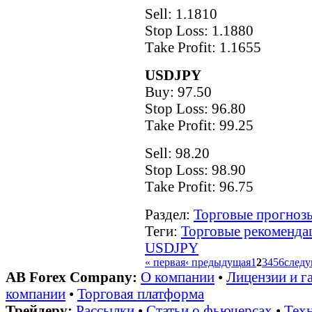
Sell: 1.1810
Stop Loss: 1.1880
Тake Рrofit: 1.1655
USDJPY
Buy: 97.50
Stop Loss: 96.80
Тake Рrofit: 99.25
Sell: 98.20
Stop Loss: 98.90
Тake Рrofit: 96.75
Раздел:
Торговые прогнозы
Теги:
Торговые рекоменда
USDJPY
« первая
‹ предыдущая
1
2
3
4
5
6
следу
AB Forex Company:
О компании
•
Лицензии и г
компании
•
Торговая платформа
Трейдеру:
Рассылки
•
Статьи о фьючерсах
•
Техн