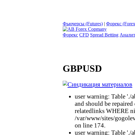
Фьючерсы (Futures)
|
Форекс (Forex
Форекс
CFD
Spread Betting
Аналит
GBPUSD
user warning: Table './a
and should be repaired
relatedlinks WHERE n
/var/www/sites/gogolev
on line 174.
user warning: Table './a