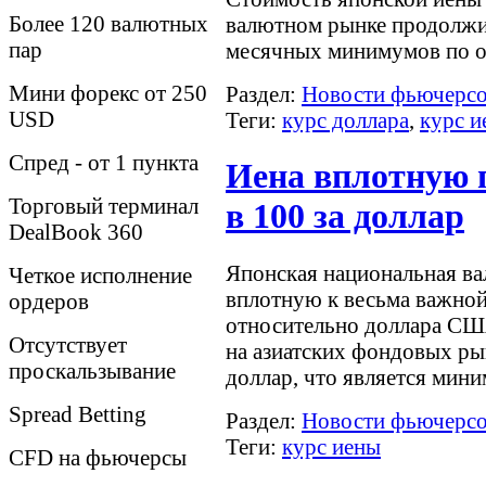
Более 120 валютных
валютном рынке продолжил
пар
месячных минимумов по 
Мини форекс от 250
Раздел:
Новости фьючерс
USD
Теги:
курс доллара
,
курс и
Спред - от 1 пункта
Иена вплотную 
Торговый терминал
в 100 за доллар
DealBook 360
Японская национальная ва
Четкое исполнение
вплотную к весьма важной
ордеров
относительно доллара США 
Отсутствует
на азиатских фондовых рын
проскальзывание
доллар, что является мини
Spreаd Betting
Раздел:
Новости фьючерс
Теги:
курс иены
CFD на фьючерсы