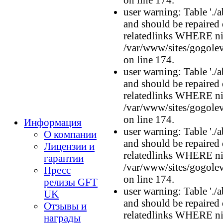
user warning: Table './a
and should be repaired
relatedlinks WHERE n
/var/www/sites/gogolev
on line 174.
user warning: Table './a
and should be repaired
relatedlinks WHERE n
/var/www/sites/gogolev
on line 174.
Информация
user warning: Table './a
О компании
and should be repaired
Лицензии и
relatedlinks WHERE n
гарантии
/var/www/sites/gogolev
Пресс
on line 174.
релизы GFT
user warning: Table './a
UK
and should be repaired
Отзывы и
relatedlinks WHERE n
награды