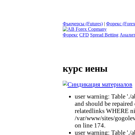
Фьючерсы (Futures)
|
Форекс (Forex
Форекс
CFD
Spread Betting
Аналит
курс иены
user warning: Table './a
and should be repaired
relatedlinks WHERE n
/var/www/sites/gogolev
on line 174.
user warning: Table './a