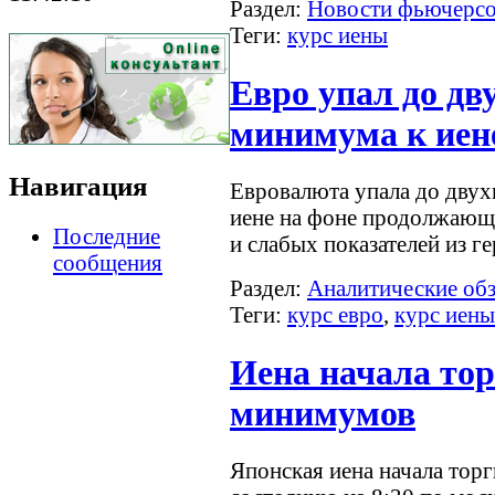
Раздел:
Новости фьючерс
Теги:
курс иены
Евро упал до дв
минимума к иен
Навигация
Евровалюта упала до двух
иене на фоне продолжающе
Последние
и слабых показателей из г
сообщения
Раздел:
Аналитические об
Теги:
курс евро
,
курс иены
Иена начала тор
минимумов
Японская иена начала тор