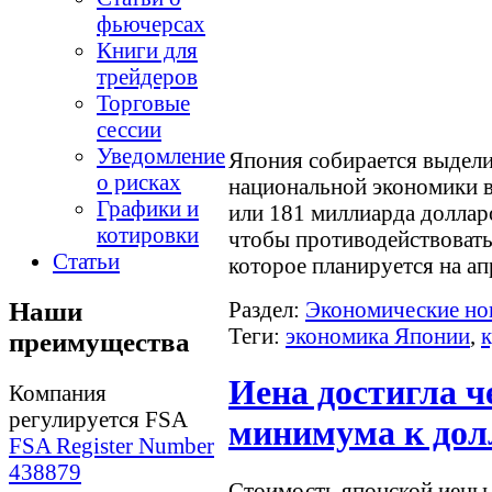
фьючерсах
Книги для
трейдеров
Торговые
сессии
Уведомление
Япония собирается выдели
о рисках
национальной экономики в
Графики и
или 181 миллиарда доллар
котировки
чтобы противодействовать
Статьи
которое планируется на ап
Раздел:
Экономические но
Наши
Теги:
экономика Японии
,
преимущества
Иена достигла 
Компания
регулируется FSA
минимума к дол
FSA Register Number
438879
Стоимость японской иены 