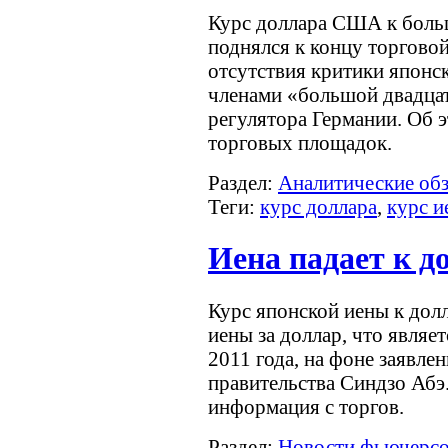
Курс доллара США к боль
поднялся к концу торгово
отсутствия критики японс
членами «большой двадцат
регулятора Германии. Об 
торговых площадок.
Раздел:
Аналитические об
Теги:
курс доллара
,
курс и
Иена падает к д
Курс японской иены к дол
иены за доллар, что являе
2011 года, на фоне заявле
правительства Синдзо Абэ.
информация с торгов.
Раздел:
Новости фьючерс