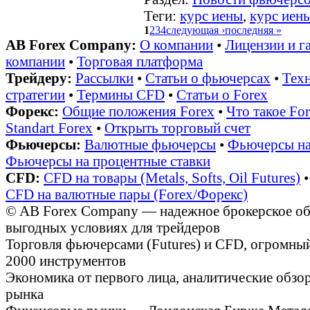
Теги:
курс иены
,
курс иен
1
2
3
4
следующая ›
последняя »
AB Forex Company:
О компании
•
Лицензии и г
компании
•
Торговая платформа
Трейдеру:
Рассылки
•
Статьи о фьючерсах
•
Техн
стратегии
•
Термины CFD
•
Статьи о Forex
Форекс:
Общие положения Forex
•
Что такое Fo
Standart Forex
•
Открыть торговый счет
Фьючерсы:
Валютные фьючерсы
•
Фьючерсы на
Фьючерсы на процентные ставки
CFD:
CFD на товары (Metals, Softs, Oil Futures)
CFD на валютные пары (Forex/Форекс)
© AB Forex Company — надежное брокерское обс
выгодных условиях для трейдеров
Торговля фьючерсами (Futures) и CFD, огромный
2000 инструментов
Экономика от первого лица, аналитические обз
рынка