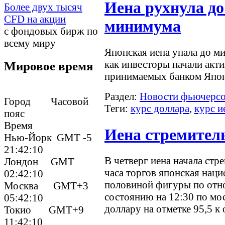
Иена рухнула до
Более двух тысяч
CFD на акции
минимума
с фондовых бирж по
всему миру
Японская иена упала до ми
как инвесторы начали акт
Мировое время
принимаемых банком Япон
Раздел:
Новости фьючерс
Город Часовой
Теги:
курс доллара
,
курс и
пояс
Время
Иена стремител
Нью-Йорк GMT -5
21:42:10
В четверг иена начала стр
Лондон GMT
часа торгов японская наци
02:42:10
половиной фигуры по от
Москва GMT+3
состоянию на 12:30 по мо
05:42:10
доллару на отметке 95,5 к
Токио GMT+9
11:42:10