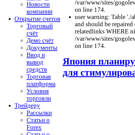
/var/www/sites/gogolev
Новости
on line 174.
компании
user warning: Table './a
Открытие счетов
and should be repaired
Торговый
relatedlinks WHERE n
счёт
/var/www/sites/gogolev
Демо счёт
on line 174.
Документы
Ввод и
Япония планиру
вывод
средств
для стимулиров
Торговая
платформа
Условия
торговли
Трейдеру
Рассылки
Статьи о
Forex
Статьи о