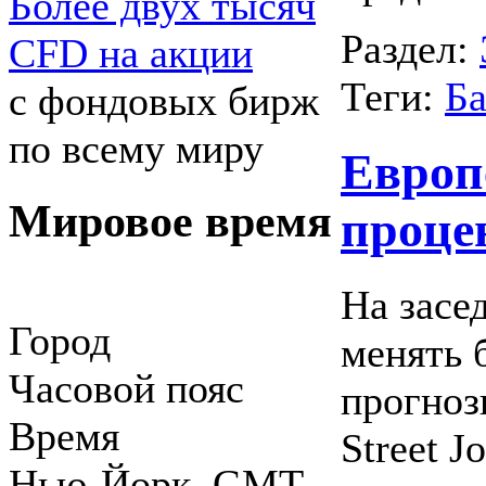
Более двух тысяч
Раздел:
CFD на акции
Теги:
Б
с фондовых бирж
по всему миру
Европ
Мировое время
проце
На засе
Город
менять 
Часовой пояс
прогноз
Время
Street J
Нью-Йорк GMT