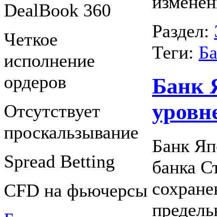
изменен
DealBook 360
Раздел:
Четкое
Теги:
Б
исполнение
ордеров
Банк 
уровн
Отсутствует
проскальзывание
Банк Яп
Spreаd Betting
банка С
сохране
CFD на фьючерсы
предель