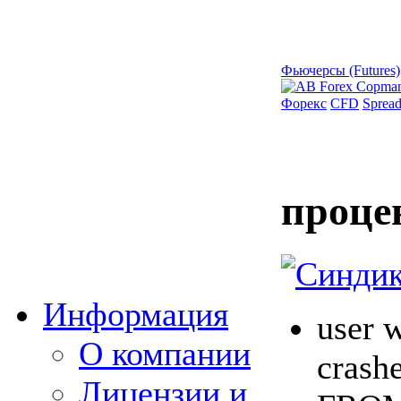
Фьючерсы (Futures)
Форекс
CFD
Spread
проце
Информация
user w
О компании
crashe
Лицензии и