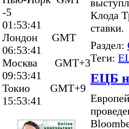
выступл
-5
Клода Т
01:53:42
ставки.
Лондон GMT
Раздел:
06:53:42
Теги:
Е
Москва GMT+3
09:53:42
ЕЦБ н
Токио GMT+9
Европей
15:53:42
проведе
Bloombe