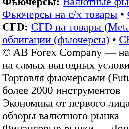
Фьючерсы:
Валютные фь
Фьючерсы на с/х товары
•
CFD:
CFD на товары (Metals
облигации (фьючерсы)
•
C
© AB Forex Company — над
на самых выгодных услови
Торговля фьючерсами (Futu
более 2000 инструментов
Экономика от первого лиц
обзоры валютного рынка
Финансовые рынки — Лондо