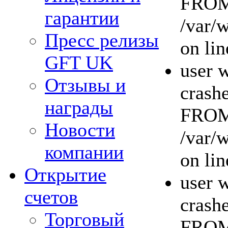
FROM 
гарантии
/var/
Пресс релизы
on lin
GFT UK
user w
Отзывы и
crashe
награды
FROM 
Новости
/var/
компании
on lin
Открытие
user w
счетов
crashe
Торговый
FROM 